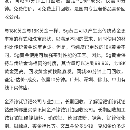
发，同城30分钟上门回收，鉴定-估价-成交，仅需10分
钟。免费估价，可免费上门回收。是国内专业奢侈品高价回
收公司。
与18K黄金与18K黄金一样，5g黄金可以产生比传统黄金更
丰富的样式和珠宝形状，以满足不同的需求，同时使用的材
料比传统黄金珠宝更少。但是，与纯度已更改的18K黄金不
同，5g黄金使用可增强密封性能的工艺。因此，5g黄金保
持与传统金饰相同的纯度，其含量可以达到99.9%，比18K
黄金更高。回收黄金就找隆鑫发，同城30分钟上门回收，
鉴定-估价-成交，仅需10分钟。广州、深圳、佛山、中山有
线下实体店。
金泽铱铑钌钯公司专业加工，长期回收。了解铟钯钼铱铑铂
钴最新哪里买请讯问金泽铑铱钌铂回收公司。长期回收加工
铱钌铂钯碳铑镀料、硝酸钯、德国铱粉、铑条、钌锌催化
剂、银触点、镀金挂具等。文章金价多少钱一克和金价多少