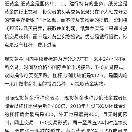
纸黄金:纸黄金是国内中、工、建行特有的业务。纸黄金是
黄金的纸上交易，投资者的买卖交易记录只在个人预先开立
的"黄金存折账户"上体现，而不涉及实物金的提取。盈利模
式即通过低买高卖，获取差价利润。纸黄金实际上是通过投
机交易获利，而不是对黄金实物投资。优点是银行提供，缺
点是没有杠杆，费用过高
现货黄金:国内手续费标准为万分之7左右，采用24小时不间
断交易，时间及价格与国际金价市场接轨，T+0交易模式，
双向操作可买涨买跌，杠杆比例比较低是1:12.5，是国内唯
一采用做市商制度的投资品种，可提取黄金实物。
国际现货黄金:俗称伦敦金，现货黄金也称炒伦敦金或者国
际金以杠杆比例更新为400倍，2013年开设FXCM环球金汇
的杠杆黄金最高是400，外汇也是最高400，且无时间限
制，网上交易，T+0交易形式，周一至周五24小时连续交
易，双向买涨买跌的形式。黄金代码是XAU_USD或者是